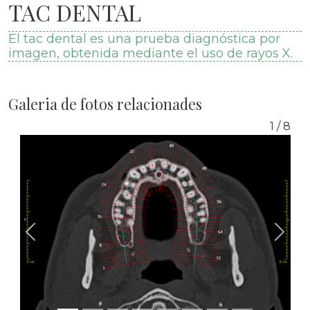
TAC DENTAL
El tac dental es una prueba diagnóstica por
imagen, obtenida mediante el uso de rayos X.
Galeria de fotos relacionades
1
/
8
Previous
Next