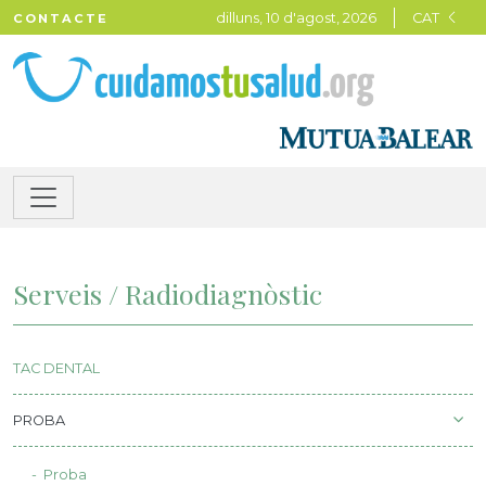
dilluns, 10 d'agost, 2026
CAT
CONTACTE
Serveis / Radiodiagnòstic
TAC DENTAL
PROBA
Proba