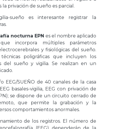
 la privación de sueño es parcial.
lia-sueño es interesante registrar la
as.
rafía nocturna EPN
es el nombre aplicado
e incorpora múltiples parámetros
electrocerebrales y fisiológicas del sueño.
écnicas poligráficas que incluyen los
s del sueño y vigilia. Se realizan en un
icado.
afo EEG/SUEÑO de 40 canales de la casa
EG basales-vigilia, EEG con privación de
N); se dispone de un circuito cerrado de
remoto, que permite la grabación y la
iversos comportamientos anormales.
acenamiento de los registros. El número de
oencefalografía (EEG) dependerán de la