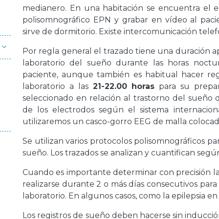
medianero. En una habitación se encuentra el eq
polisomnográfico EPN y grabar en vídeo al paci
sirve de dormitorio. Existe intercomunicación tele
Por regla general el trazado tiene una duración
laboratorio del sueño durante las horas noc
paciente, aunque también es habitual hacer regi
laboratorio a las
21-22.00 horas
para su prepar
seleccionado en relación al trastorno del sueño 
de los electrodos según el sistema internacion
utilizaremos un casco-gorro EEG de malla colocado
Se utilizan varios protocolos polisomnográficos par
sueño. Los trazados se analizan y cuantifican seg
Cuando es importante determinar con precisión la
realizarse durante 2 o más días consecutivos para 
laboratorio. En algunos casos, como la epilepsia en 
Los registros de sueño deben hacerse sin inducció