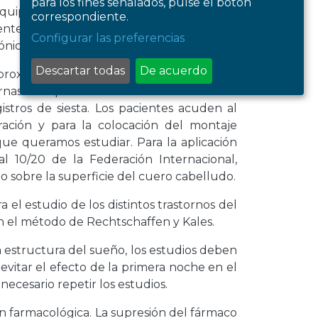
para los fines señalados, pulse el botón
uipo necesario para registrar el trazado
correspondiente.
ente mientras duerme; la otra habitación
Configurar las preferencias
fónica con ambas habitaciones.
Descartar todas
De acuerdo
 aproximada de
7-8 horas
y se registra en el
turnas en que habitualmente duerme el
stros de siesta. Los pacientes acuden al
ación y para la colocación del montaje
que queramos estudiar. Para la aplicación
al 10/20 de la Federación Internacional,
 sobre la superficie del cuero cabelludo.
a el estudio de los distintos trastornos del
ún el método de Rechtschaffen y Kales.
 estructura del sueño, los estudios deben
evitar el efecto de la primera noche en el
necesario repetir los estudios.
n farmacológica. La supresión del fármaco