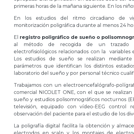
primeras horas de la mañana siguiente. En los niños
En los estudios del ritmo circadiano de vigi
monitorización poligráfica durante al menos 24 hor
El
registro poligráfico de sueño o polisomnog
al método de recogida de un trazado qu
electrofisiológicos relacionados con la variables 
Los estudios de sueño se realizan mediante t
parámetros que identifican los distintos estadio
laboratorio del sueño y por personal técnico cualif
Trabajamos con un electroencefalógrafo-polígr
comercial NICOLET ONE, con el que se realizan E
sueño y estudios polisomnográficos nocturnos (EP
televisión, equipado con vídeo-EEG control 
observación del paciente para el estudio de los d
La poligrafía digital facilita la obtención y alm
electrodos en scalp y los montajes de electr